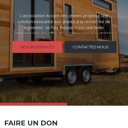
L’association Accueil des Jeunes propose une
solution innovante aux jeunes à la recherche de
logement : la Tiny House. C'est une belle
maisonnette qui offre de nombreuses possibilités
d’aménagement. L’espace y est optimisé pour
offrir, un appartement confortable avec tous les
NOS RESIDENCES
CONTACTEZ NOUS
espaces nécessaires pour dormir, se laver,
cuisiner, etc.
FAIRE UN DON