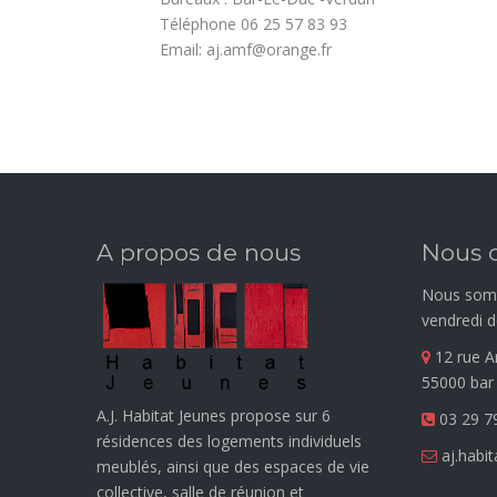
Téléphone 06 25 57 83 93
Email: aj.amf@orange.fr
A propos de nous
Nous 
Nous somm
vendredi d
12 rue A
55000 bar
A.J. Habitat Jeunes propose sur 6
03 29 7
résidences des logements individuels
aj.habi
meublés, ainsi que des espaces de vie
collective, salle de réunion et