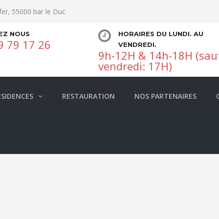
fer, 55000 bar le Duc
EZ NOUS
HORAIRES DU LUNDI. AU
9 79 17 26
VENDREDI.
9h-12H & 14h-18H (sau
vendredi: 17H)
ÉSIDENCES
RESTAURATION
NOS PARTENAIRES